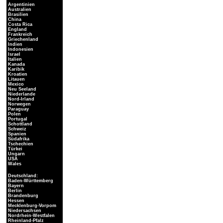
Argentinien
Australien
Brasilien
China
Costa Rica
England
Frankreich
Griechenland
Indien
Indonesien
Israel
Italien
Kanada
Karibik
Kroatien
Litauen
Mexico
Neu Seeland
Niederlande
Nord-Irland
Norwegen
Paraguay
Polen
Portugal
Schottland
Schweiz
Spanien
Südafrika
Tschechien
Türkei
Ungarn
USA
Wales
Deutschland:
Baden-Württemberg
Bayern
Berlin
Brandenburg
Hessen
Mecklenburg-Vorpom
Niedersachsen
Nordrhein-Westfalen
Rheinland-Pfalz