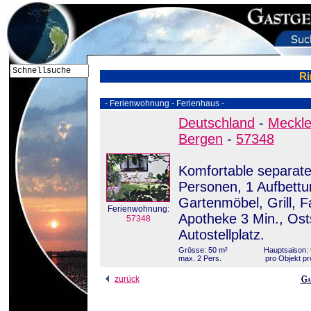
Ri
- Ferienwohnung - Ferienhaus -
Deutschland
-
Meckl
Bergen
-
57348
Komfortable separate
Personen, 1 Aufbettu
Gartenmöbel, Grill, F
Ferienwohnung:
Apotheke 3 Min., Ost
57348
Autostellplatz.
Grösse: 50 m²
Hauptsaison: 
max. 2 Pers.
pro Objekt pr
zurück