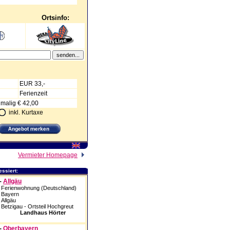
Ortsinfo:
EUR 33,-
Ferienzeit
nmalig € 42,00
inkl. Kurtaxe
Vermieter Homepage
ssiert:
-
Allgäu
Ferienwohnung (Deutschland)
Bayern
Allgäu
Betzigau - Ortsteil Hochgreut
Landhaus Hörter
-
Oberbayern