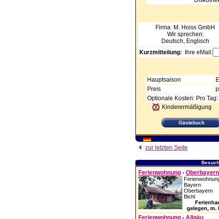
Diskothe
Firma
M. Hoiss GmbH
Wir sprechen:
Deutsch, Englisch
Kurzmitteilung:
Ihre eMail:
Hauptsaison
E
Preis
p
Optionale Kosten: Pro Tag: 
Kinderermäßigung
zur letzten Seite
Besuche
Ferienwohnung
-
Oberbayern
Ferienwohnung
Bayern
Oberbayern
Bichl
Ferienha
gelegen, m. 
Ferienwohnung
-
Allgäu