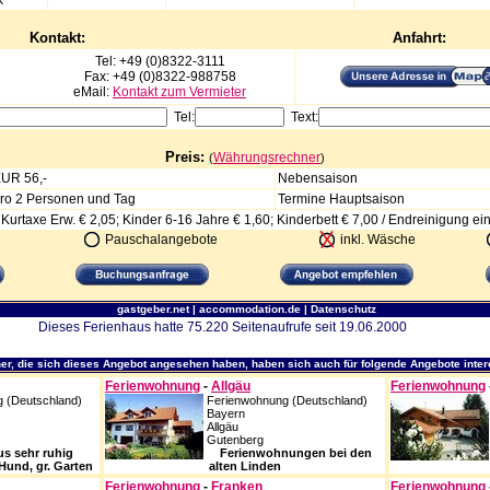
k
Kontakt:
Anfahrt:
Tel: +49 (0)8322-3111
Fax: +49 (0)8322-988758
eMail:
Kontakt zum Vermieter
Tel:
Text:
Preis:
Währungsrechner
(
)
UR 56,-
Nebensaison
ro 2 Personen und Tag
Termine Hauptsaison
Kurtaxe Erw. € 2,05; Kinder 6-16 Jahre € 1,60; Kinderbett € 7,00 / Endreinigung ei
Pauschalangebote
inkl. Wäsche
gastgeber.net
|
accommodation.de
|
Datenschutz
Dieses Ferienhaus hatte 75.220 Seitenaufrufe seit 19.06.2000
r, die sich dieses Angebot angesehen haben, haben sich auch für folgende Angebote intere
Ferienwohnung
-
Allgäu
Ferienwohnung
 (Deutschland)
Ferienwohnung (Deutschland)
Bayern
Allgäu
Gutenberg
us sehr ruhig
Ferienwohnungen bei den
Hund, gr. Garten
alten Linden
Ferienwohnung
-
Franken
Ferienwohnung