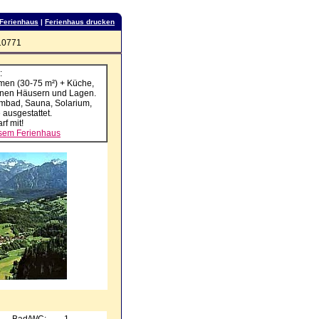
 Ferienhaus
|
Ferienhaus drucken
10771
:
men (30-75 m²) + Küche,
denen Häusern und Lagen.
mmbad, Sauna, Solarium,
 ausgestattet.
rf mit!
esem Ferienhaus