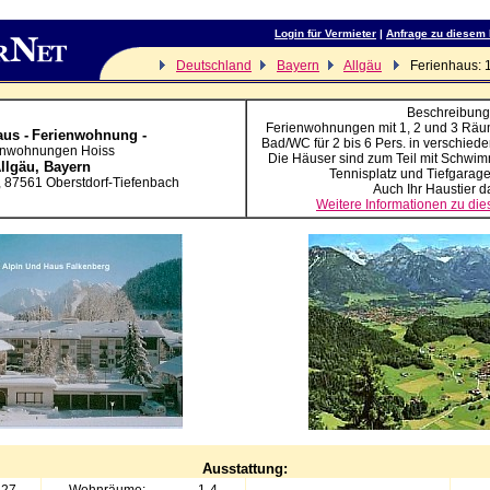
Login für Vermieter
|
Anfrage zu diesem
Deutschland
Bayern
Allgäu
Ferienhaus: 
Beschreibung
Ferienwohnungen mit 1, 2 und 3 Räu
us -
Ferienwohnung -
Bad/WC für 2 bis 6 Pers. in verschie
enwohnungen Hoiss
Die Häuser sind zum Teil mit Schwi
llgäu,
Bayern
Tennisplatz und Tiefgarage
,
87561
Oberstdorf-Tiefenbach
Auch Ihr Haustier da
Weitere Informationen zu di
Ausstattung: