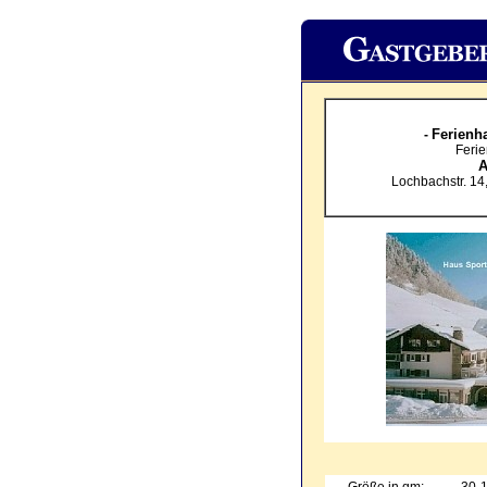
Ferienha
-
Feri
A
Lochbachstr. 14