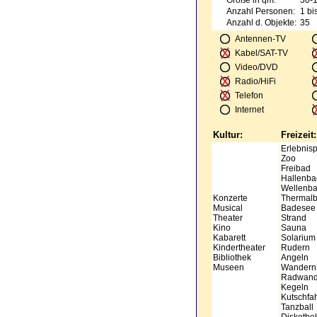
Größe in qm:
30-
Anzahl Personen:
1 bi
Anzahl d. Objekte:
35
Antennen-TV
Kabel/SAT-TV
Video/DVD
Radio/HiFi
Telefon
Internet
Kultur:
Freizeit:
Erlebnis
Zoo
Freibad
Hallenba
Wellenb
Konzerte
Thermal
Musical
Badesee
Theater
Strand
Kino
Sauna
Kabarett
Solarium
Kindertheater
Rudern
Bibliothek
Angeln
Museen
Wandern
Radwand
Kegeln
Kutschfa
Tanzball