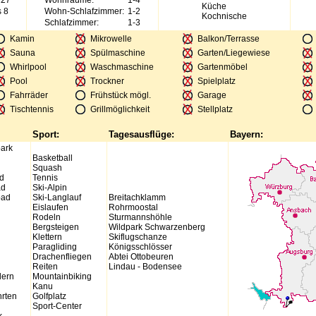
127
Wohnräume:
1-4
Küche
s 8
Wohn-Schlafzimmer:
1-2
Kochnische
Schlafzimmer:
1-3
Kamin
Mikrowelle
Balkon/Terrasse
Sauna
Spülmaschine
Garten/Liegewiese
Whirlpool
Waschmaschine
Gartenmöbel
Pool
Trockner
Spielplatz
Fahrräder
Frühstück mögl.
Garage
Tischtennis
Grillmöglichkeit
Stellplatz
Sport:
Tagesausflüge:
Bayern:
park
Basketball
Squash
d
Tennis
ad
Ski-Alpin
bad
Ski-Langlauf
Breitachklamm
Eislaufen
Rohrmoostal
Rodeln
Sturmannshöhle
Bergsteigen
Wildpark Schwarzenberg
Klettern
Skiflugschanze
Paragliding
Königsschlösser
Drachenfliegen
Abtei Ottobeuren
Reiten
Lindau - Bodensee
ern
Mountainbiking
Kanu
hrten
Golfplatz
Sport-Center