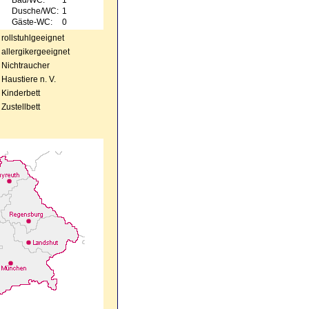
Bad/WC:
1
Dusche/WC:
1
Gäste-WC:
0
rollstuhlgeeignet
allergikergeeignet
Nichtraucher
Haustiere n. V.
Kinderbett
Zustellbett