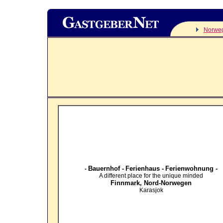
Norwe
Bauernhof -
Ferienhaus -
Ferienwohnung -
-
A different place for the unique minded
Finnmark,
Nord-Norwegen
Karasjok