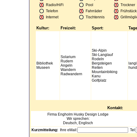
Radio/HiFi
Pool
Trockner
Telefon
Fahrräder
Frühstück
Internet
Tischtennis
Grillmögli
Kultur:
Freizeit:
Sport:
Tage
Ski-Alpin
Ski-Langlauf
Solarium
Rodeln
Rudern
Bibliothek
Bergsteigen
lang
Angeln
Museen
Reiten
hunde
Wandern
Mountainbiking
Radwandern
Kanu
Golfplatz
Kontakt:
Firma
Engholm Husky Design Lodge
Wir sprechen:
Deutsch, Englisch
Kurzmitteilung:
Ihre eMail:
Tel: