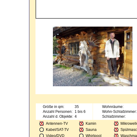
Größe in qm:
35
Wohnräume:
Anzahl Personen:
1 bis 6
Wohn-Schlafzimmer:
Anzahl d. Objekte:
4
Schlafzimmer:
Antennen-TV
Kamin
Mikrowell
Kabel/SAT-TV
Sauna
Spülmasc
Video/DVD
Whirlpool
Waschma