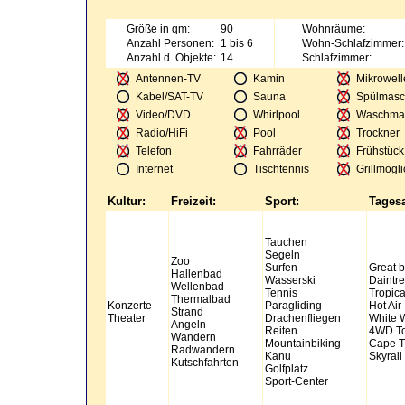
Größe in qm:
90
Wohnräume:
Anzahl Personen:
1 bis 6
Wohn-Schlafzimmer:
Anzahl d. Objekte:
14
Schlafzimmer:
Antennen-TV
Kamin
Mikrowell
Kabel/SAT-TV
Sauna
Spülmasc
Video/DVD
Whirlpool
Waschma
Radio/HiFi
Pool
Trockner
Telefon
Fahrräder
Frühstück
Internet
Tischtennis
Grillmögli
Kultur:
Freizeit:
Sport:
Tagesa
Tauchen
Segeln
Zoo
Surfen
Great b
Hallenbad
Wasserski
Daintre
Wellenbad
Tennis
Tropica
Thermalbad
Konzerte
Paragliding
Hot Air
Strand
Theater
Drachenfliegen
White W
Angeln
Reiten
4WD To
Wandern
Mountainbiking
Cape Tr
Radwandern
Kanu
Skyrail
Kutschfahrten
Golfplatz
Sport-Center