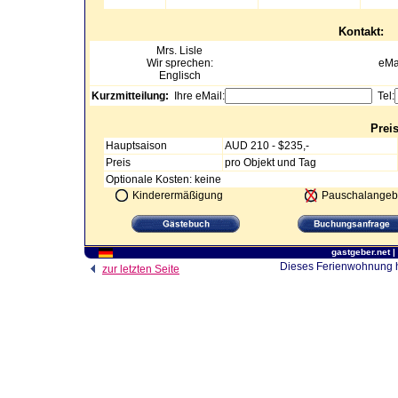
Kontakt:
Mrs.
Lisle
Wir sprechen:
eMa
Englisch
Kurzmitteilung:
Ihre eMail:
Tel:
Prei
Hauptsaison
AUD 210 - $235,-
Preis
pro Objekt und Tag
Optionale Kosten: keine
Kinderermäßigung
Pauschalangeb
gastgeber.net
|
Dieses Ferienwohnung ha
zur letzten Seite